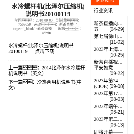
企业动态
水冷螺杆机(比泽尔压缩机)
行业资讯
说明书20100119
时间：2010-09-03
浏览量：
新茶直播向所有默
7568659
来源：
新茶直播
"
五
[04-29]
target="_blank">
新茶直播
编辑：
admin
第七届佛山氢能展即将开展
[11-02]
水冷螺杆(比泽尔压缩机)说明书
2023年上海第九届中国国际全印展
20100119-----点击下载
[10-25]
新茶直播祝大家双
平安如意
上一篇：
2014比泽尔水冷螺杆
[09-22]
机说明书（英文）
2023年第24届中
下一篇：
冷热两用机说明书(中
(CIOE)
[09-08]
文)
2023年第17届国际真空展览会
[08-03]
2023年端午放假安排通知
[06-21]
2023年第二十一届世界制药原料中国展
[06-13]
即将开幕——