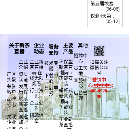
第五届埃塞俄比亚国际塑料
[06-06]
仅剩4天第十五届深圳国际电池技术交流
[05-12]
关于新茶
企业
主要
其他
服务
直播
动态
产品
支持
招聘中
心
企业
企业新
环保型
扫描关注
技术专
介绍
茶直播
新茶直
微信公众
员工天
题
app在
播app
号
地
厂区
资质
下载中
线无限
下载安
实景
认证
营销中
客服中
心
观看
装
心：
心
荣誉
发展
售后申
行业资
螺杆式
400-
8928-
客户
历程
后台管
报
讯
新茶直
400
理
品牌
联系
播app
企业公
标志
新茶
下载安
告
直播
装
招聘信
关联
诚邀
工业新
息
企业
加盟
茶直播