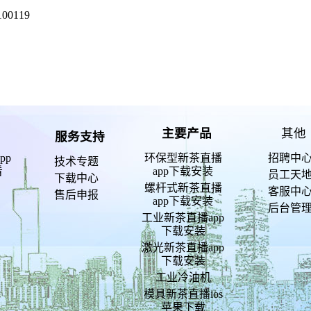
0119
主要产品
其他
服务支持
pp
环保型新茶直播
招聘中
技术专题
看
app下载安装
员工天
下载中心
螺杆式新茶直播
客服中
售后申报
app下载安装
后台管
工业新茶直播app
下载安装
激光新茶直播app
下载安装
工业冷油机
模具新茶直播ios
苹果下载