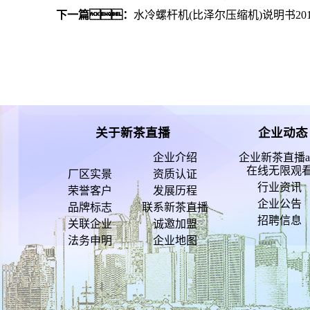
下一篇：
水冷螺杆机(比泽尔压缩机)说明书2010
关于新茶直播
企业动态
企业介绍
企业新茶直播a
在线无限观
厂区实景
资质认证
行业资讯
荣誉客户
发展历程
企业公告
品牌标志
联系新茶直播
招聘信息
关联企业
诚邀加盟
法务申明
企业地图