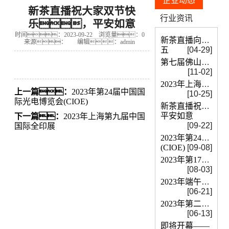
心
>
企业新茶直播app在线无限观看
企业动态
新茶直播祝大家双节快
行业资讯
乐，平安如意
时间：2023-09-22
浏览量：0
新茶直播向所有默
来源：
编辑：admin
五
[04-29]
第七届佛山氢能展即将开展
[11-02]
2023年上海第九届中国国际全印展
上一篇：
2023年第24届中国国
[10-25]
际光电博览会(CIOE)
新茶直播祝大家双
平安如意
下一篇：
2023年上海第九届中国
[09-22]
国际全印展
2023年第24届中
(CIOE)
[09-08]
2023年第17届国际真空展览会
[08-03]
2023年端午放假安排通知
[06-21]
2023年第二十一届世界制药原料中国展
[06-13]
即将开幕——