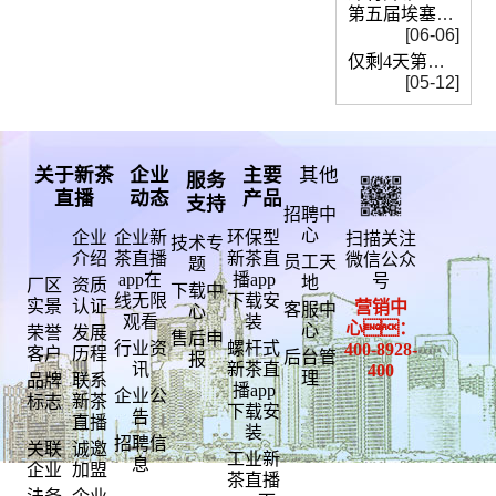
第五届埃塞俄比亚国际塑料
[06-06]
仅剩4天第十五届深圳国际电池技术交流
[05-12]
关于新茶
企业
主要
其他
服务
直播
动态
产品
支持
招聘中
心
企业
企业新
环保型
扫描关注
技术专
介绍
茶直播
新茶直
微信公众
员工天
题
app在
播app
号
地
厂区
资质
下载中
线无限
下载安
实景
认证
营销中
客服中
心
观看
装
心：
心
荣誉
发展
售后申
行业资
螺杆式
400-
8928-
客户
历程
后台管
报
讯
新茶直
400
理
品牌
联系
播app
企业公
标志
新茶
下载安
告
直播
装
招聘信
关联
诚邀
工业新
息
企业
加盟
茶直播