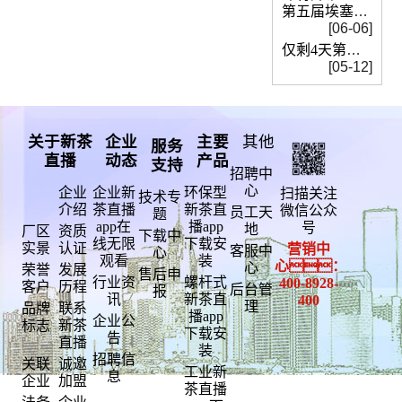
第五届埃塞俄比亚国际塑料
[06-06]
仅剩4天第十五届深圳国际电池技术交流
[05-12]
关于新茶
企业
主要
其他
服务
直播
动态
产品
支持
招聘中
心
企业
企业新
环保型
扫描关注
技术专
介绍
茶直播
新茶直
微信公众
员工天
题
app在
播app
号
地
厂区
资质
下载中
线无限
下载安
实景
认证
营销中
客服中
心
观看
装
心：
心
荣誉
发展
售后申
行业资
螺杆式
400-
8928-
客户
历程
后台管
报
讯
新茶直
400
理
品牌
联系
播app
企业公
标志
新茶
下载安
告
直播
装
招聘信
关联
诚邀
工业新
息
企业
加盟
茶直播